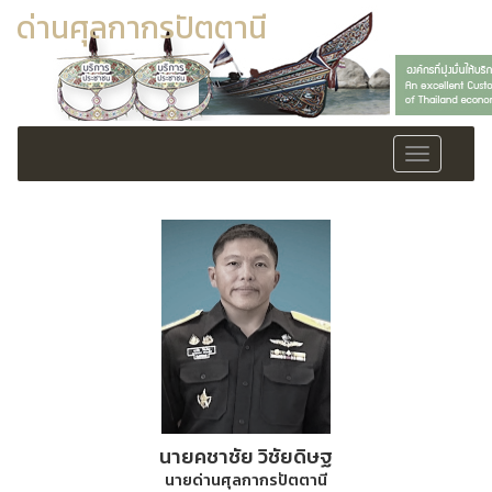
ด่านศุลกากรปัตตานี
Toggle
navigation
นายคชาชัย วิชัยดิษฐ
นายด่านศุลกากรปัตตานี