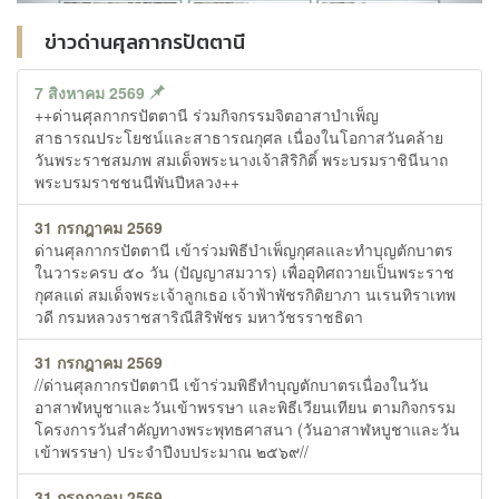
ข่าวด่านศุลกากรปัตตานี
7 สิงหาคม 2569
++ด่านศุลกากรปัตตานี ร่วมกิจกรรมจิตอาสาบำเพ็ญ
สาธารณประโยชน์และสาธารณกุศล เนื่องในโอกาสวันคล้าย
วันพระราชสมภพ สมเด็จพระนางเจ้าสิริกิติ์ พระบรมราชินีนาถ
พระบรมราชชนนีพันปีหลวง++
31 กรกฎาคม 2569
ด่านศุลกากรปัตตานี เข้าร่วมพิธีบำเพ็ญกุศลและทำบุญตักบาตร
ในวาระครบ ๕๐ วัน (ปัญญาสมวาร) เพื่ออุทิศถวายเป็นพระราช
กุศลแด่ สมเด็จพระเจ้าลูกเธอ เจ้าฟ้าพัชรกิติยาภา นเรนทิราเทพ
วดี กรมหลวงราชสาริณีสิริพัชร มหาวัชรราชธิดา
31 กรกฎาคม 2569
//ด่านศุลกากรปัตตานี เข้าร่วมพิธีทำบุญตักบาตรเนื่องในวัน
อาสาฬหบูชาและวันเข้าพรรษา และพิธีเวียนเทียน ตามกิจกรรม
โครงการวันสำคัญทางพระพุทธศาสนา (วันอาสาฬหบูชาและวัน
เข้าพรรษา) ประจำปีงบประมาณ ๒๕๖๙//
31 กรกฎาคม 2569