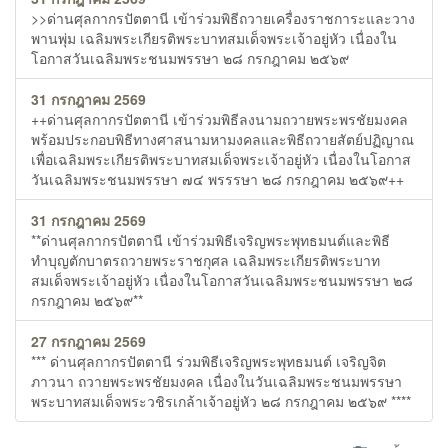
>>ด่านศุลกากรปัตตานี เข้าร่วมพิธีถวายเครื่องราชการะและวาง
พานพุ่ม เฉลิมพระเกียรติพระบาทสมเด็จพระเจ้าอยู่หัว เนื่องใน
โอกาสวันเฉลิมพระชนมพรรษา ๒๘ กรกฎาคม ๒๕๖๙
31 กรกฎาคม 2569
++ด่านศุลกากรปัตตานี เข้าร่วมพิธีลงนามถวายพระพรชัยมงคล
พร้อมประกอบพิธีทางศาสนามหามงคลและพิธีถวายสัตย์ปฏิญาณ
เพื่อเฉลิมพระเกียรติพระบาทสมเด็จพระเจ้าอยู่หัว เนื่องในโอกาส
วันเฉลิมพระชนมพรรษา ๗๔ พรรรษา ๒๘ กรกฎาคม ๒๕๖๙++
31 กรกฎาคม 2569
**ด่านศุลกากรปัตตานี เข้าร่วมพิธีเจริญพระพุทธมนต์และพิธี
ทำบุญตักบาตรถวายพระราชกุศล เฉลิมพระเกียรติพระบาท
สมเด็จพระเจ้าอยู่หัว เนื่องในโอกาสวันเฉลิมพระชนมพรรษา ๒๘
กรกฎาคม ๒๕๖๙**
27 กรกฎาคม 2569
*** ด่านศุลกากรปัตตานี ร่วมพิธีเจริญพระพุทธมนต์ เจริญจิต
ภาวนา ถวายพระพรชัยมงคล เนื่องในวันเฉลิมพระชนมพรรษา
พระบาทสมเด็จพระวชิรเกล้าเจ้าอยู่หัว ๒๘ กรกฎาคม ๒๕๖๙ ****